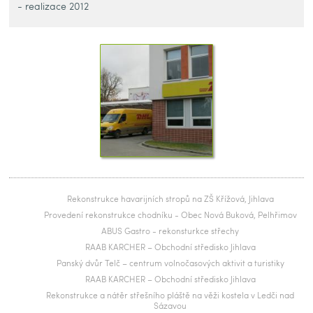
- realizace 2012
Rekonstrukce havarijních stropů na ZŠ Křížová, Jihlava
Provedení rekonstrukce chodníku - Obec Nová Buková, Pelhřimov
ABUS Gastro - rekonsturkce střechy
RAAB KARCHER – Obchodní středisko Jihlava
Panský dvůr Telč – centrum volnočasových aktivit a turistiky
RAAB KARCHER – Obchodní středisko Jihlava
Rekonstrukce a nátěr střešního pláště na věži kostela v Ledči nad
Sázavou