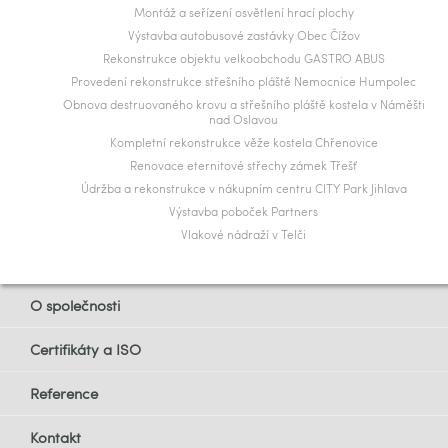
Montáž a seřízení osvětlení hrací plochy
Výstavba autobusové zastávky Obec Čížov
Rekonstrukce objektu velkoobchodu GASTRO ABUS
Provedení rekonstrukce střešního pláště Nemocnice Humpolec
Obnova destruovaného krovu a střešního pláště kostela v Náměšti
nad Oslavou
Kompletní rekonstrukce věže kostela Chřenovice
Renovace eternitové střechy zámek Třešť
Údržba a rekonstrukce v nákupním centru CITY Park Jihlava
Výstavba poboček Partners
Vlakové nádraží v Telči
O společnosti
Certifikáty a ISO
Reference
Kontakt